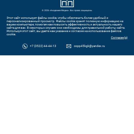
© 2026 «Академия-Медиа». Все права защищены.
Этот сайт использует файлы cookie, чтобы обеспечить более удобный и
персонализированный просмотр. Файлы cookie хранят полезную информацию на
вашем компьютере, помогая нам повысить эффективность и актуальность нашего
сайта для вас. В некоторых случаях они необходимы для правильной работы сайта.
Используя этот сайт, вы даете нам указание и согласие на использование файлов
cookie.
Согласен(а)
+7 (3522) 44-44-13
copp45kgk@yandex.ru